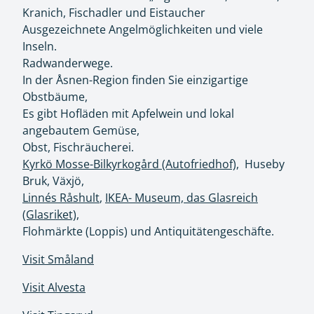
Kranich, Fischadler und Eistaucher
Ausgezeichnete Angelmöglichkeiten und viele
Inseln.
Radwanderwege.
In der Åsnen-Region finden Sie einzigartige
Obstbäume,
Es gibt Hofläden mit Apfelwein und lokal
angebautem Gemüse,
Obst, Fischräucherei.
Kyrkö Mosse-Bilkyrkogård (Autofriedhof),
Huseby
Bruk, Växjö,
Linnés Råshult
,
IKEA- Museum,
das Glasreich
(Glasriket),
Flohmärkte (Loppis) und Antiquitätengeschäfte.
Visit Småland
Visit Alvesta