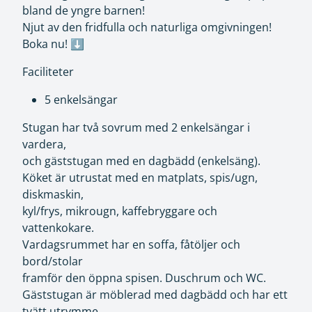
bland de yngre barnen!
Njut av den fridfulla och naturliga omgivningen!
Boka nu! ⬇️
Faciliteter
5 enkelsängar
Stugan har två sovrum med 2 enkelsängar i
vardera,
och gäststugan med en dagbädd (enkelsäng).
Köket är utrustat med en matplats, spis/ugn,
diskmaskin,
kyl/frys, mikrougn, kaffebryggare och
vattenkokare.
Vardagsrummet har en soffa, fåtöljer och
bord/stolar
framför den öppna spisen. Duschrum och WC.
Gäststugan är möblerad med dagbädd och har ett
tvätt utrymme