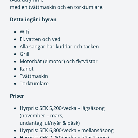
med en tvättmaskin och en torktumlare.
Detta ingår i hyran
WiFi
El, vatten och ved
Alla sängar har kuddar och täcken
Grill
Motorbåt (elmotor) och flytvästar
Kanot
Tvättmaskin
Torktumlare
Priser
Hyrpris: SEK 5,200/vecka » lågsäsong
(november – mars,
undantag jul/nyår & påsk)
Hyrpris: SEK 6,800/vecka » mellansäsong
Hyrpris: SEK 7,750/vecka » högsäsong (+